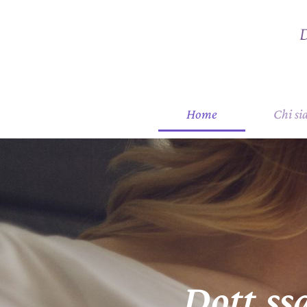
Home
Chi s
Dott.ss