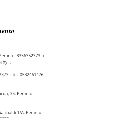
mento
Per info:
3356352373 o
aby.it
2373
– tel:
0532461476
da, 35. Per info:
aribaldi 1/A. Per info: