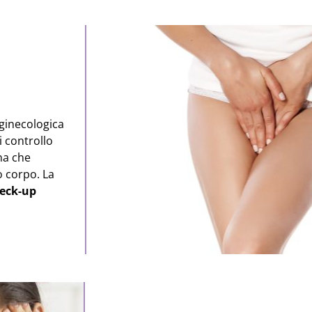
 ginecologica
i controllo
na che
o corpo. La
eck-up