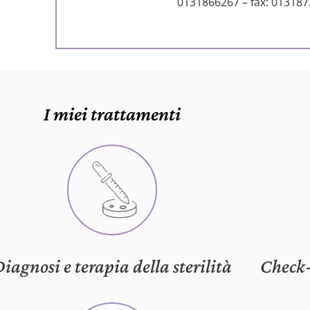
0131866267
– fax: 01318
I miei trattamenti
iagnosi e terapia della sterilità
Check-