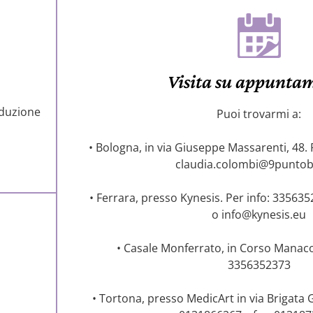
Visita su appunta
oduzione
Puoi trovarmi a:
• Bologna, in via Giuseppe Massarenti, 48. 
claudia.colombi@9puntob
• Ferrara, presso Kynesis. Per info:
335635
o
info@kynesis.eu
• Casale Monferrato, in Corso Manacor
3356352373
• Tortona, presso MedicArt in via Brigata G